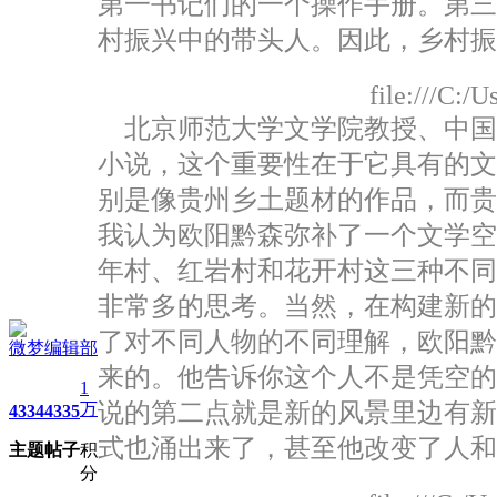
第一书记们的一个操作手册。第
村振兴中的带头人。因此，乡村振
file:///C:
北京师范大学文学院教授、中国
小说，这个重要性在于它具有的
别是像贵州乡土题材的作品，而
我认为欧阳黔森弥补了一个文学
年村、红岩村和花开村这三种不
非常多的思考。当然，在构建新
了对不同人物的不同理解，欧阳
微梦编辑部
来的。他告诉你这个人不是凭空
1
说的第二点就是新的风景里边有
万
4334
4335
式也涌出来了，甚至他改变了人和
主题
帖子
积
分