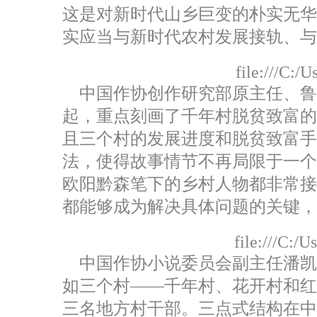
这是对新时代山乡巨变的朴实无
实应当与新时代农村发展接轨、与
file:///C:
中国作协创作研究部原主任、鲁
起，重点刻画了千年村脱贫致富
且三个村的发展进度和脱贫致富
法，使得故事情节不再局限于一
欧阳黔森笔下的乡村人物都非常
都能够成为解决具体问题的关键
file:///C:/
中国作协小说委员会副主任潘凯雄
如三个村——千年村、花开村和
三名地方村干部。三点式结构在中