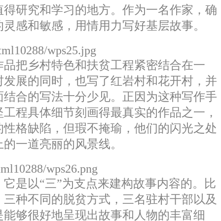
值得研究和学习的地方。作为一名作家，确
的灵感和敏感，用情用力写好基层故事。
html10288/wps25.jpg
品把乡村特色和扶贫工程紧密结合在一
村发展的同时，也写了红岩村和花开村，并
面结合的写法十分少见。正因为这种写作手
坚工程具体细节刻画得最真实的作品之一，
的性格缺陷，但瑕不掩瑜，他们的闪光之处
上的一道亮丽的风景线。
html10288/wps26.png
它是以“三”为支点来建构故事内容的。比
，三种不同的脱贫方式，三名驻村干部以及
是能够很好地呈现出故事和人物的丰富细