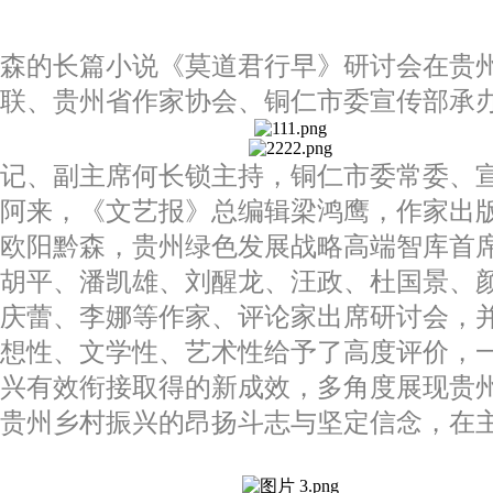
阳黔森的长篇小说《莫道君行早》研讨会在
联、贵州省作家协会、铜仁市委宣传部承
记、副主席何长锁主持，铜仁市委常委、宣
席阿来，《文艺报》总编辑梁鸿鹰，作家出
者欧阳黔森，贵州绿色发展战略高端智库首
及胡平、潘凯雄、刘醒龙、汪政、杜国景、
崔庆蕾、李娜等作家、评论家出席研讨会，
思想性、文学性、艺术性给予了高度评价，
振兴有效衔接取得的新成效，多角度展现贵
程贵州乡村振兴的昂扬斗志与坚定信念，在