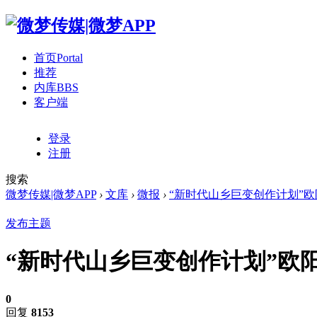
首页
Portal
推荐
内库
BBS
客户端
登录
注册
搜索
微梦传媒|微梦APP
›
文库
›
微报
›
“新时代山乡巨变创作计划”欧阳
发布主题
“新时代山乡巨变创作计划”欧阳
0
回复
8153