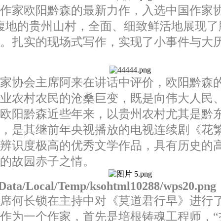
家欧阳黔森的最新力作，入选中国作家协会
腹地的贵州山村，全面、细致鲜活地展现了
。扎实的现场式写作，实现了小事件与大
家协会主席阿来在讲话中评价，欧阳黔森的
农业农村农民的沧桑巨变，既是向伟大人民
是欧阳黔森近些年来，以贵州农村尤其是黔
变，是其继前年央视播放的电视连续剧《花
是辨识度极高的优秀文学作品，具有历史的
的故园赤子之情。
ppData/Local/Temp/ksohtml10288/wps20.png
席何长锁在主持中对《莫道君行早》进行了
作为一个作家，首先是培根铸魂工程师，“