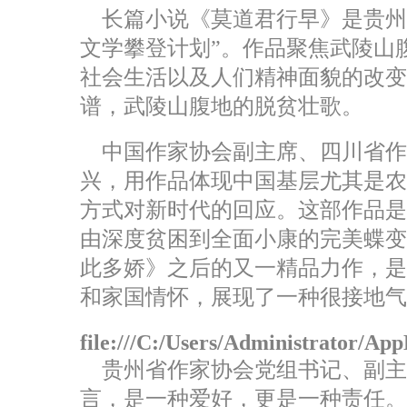
长篇小说《莫道君行早》是贵州作
文学攀登计划”。作品聚焦武陵山
社会生活以及人们精神面貌的改变
谱，武陵山腹地的脱贫壮歌。
中国作家协会副主席、四川省作
兴，用作品体现中国基层尤其是
方式对新时代的回应。这部作品
由深度贫困到全面小康的完美蝶
此多娇》之后的又一精品力作，
和家国情怀，展现了一种很接地气
file:///C:/Users/Administrator/A
贵州省作家协会党组书记、副主
言，是一种爱好，更是一种责任。