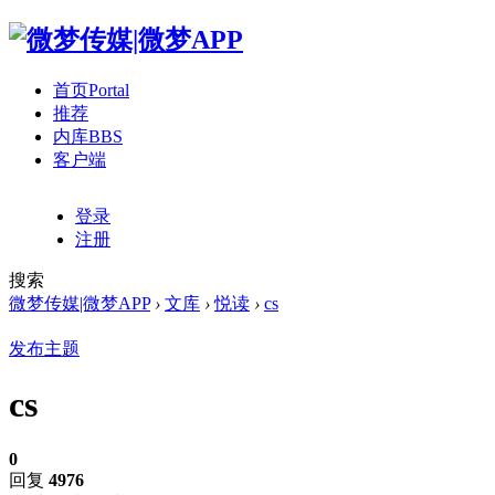
首页
Portal
推荐
内库
BBS
客户端
登录
注册
搜索
微梦传媒|微梦APP
›
文库
›
悦读
›
cs
发布主题
cs
0
回复
4976