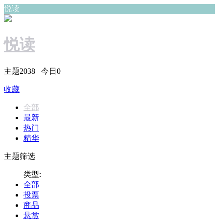
悦读
悦读
主题
2038
今日
0
收藏
全部
最新
热门
精华
主题筛选
类型:
全部
投票
商品
悬赏