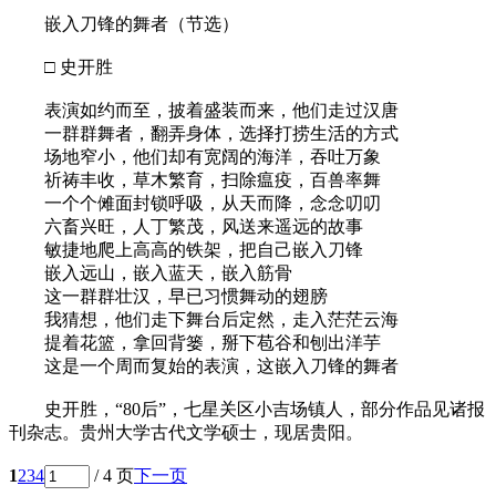
嵌入刀锋的舞者（节选）
□ 史开胜
表演如约而至，披着盛装而来，他们走过汉唐
一群群舞者，翻弄身体，选择打捞生活的方式
场地窄小，他们却有宽阔的海洋，吞吐万象
祈祷丰收，草木繁育，扫除瘟疫，百兽率舞
一个个傩面封锁呼吸，从天而降，念念叨叨
六畜兴旺，人丁繁茂，风送来遥远的故事
敏捷地爬上高高的铁架，把自己嵌入刀锋
嵌入远山，嵌入蓝天，嵌入筋骨
这一群群壮汉，早已习惯舞动的翅膀
我猜想，他们走下舞台后定然，走入茫茫云海
提着花篮，拿回背篓，掰下苞谷和刨出洋芋
这是一个周而复始的表演，这嵌入刀锋的舞者
史开胜，“80后”，七星关区小吉场镇人，部分作品见诸报
刊杂志。贵州大学古代文学硕士，现居贵阳。
1
2
3
4
/ 4 页
下一页