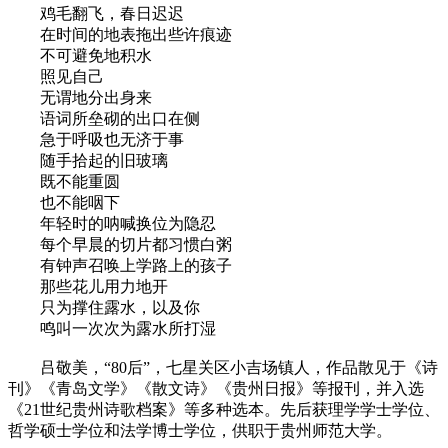
鸡毛翻飞，春日迟迟
在时间的地表拖出些许痕迹
不可避免地积水
照见自己
无谓地分出身来
语词所垒砌的出口在侧
急于呼吸也无济于事
随手拾起的旧玻璃
既不能重圆
也不能咽下
年轻时的呐喊换位为隐忍
每个早晨的切片都习惯白粥
有钟声召唤上学路上的孩子
那些花儿用力地开
只为撑住露水，以及你
鸣叫一次次为露水所打湿
吕敬美，“80后”，七星关区小吉场镇人，作品散见于《诗
刊》《青岛文学》《散文诗》《贵州日报》等报刊，并入选
《21世纪贵州诗歌档案》等多种选本。先后获理学学士学位、
哲学硕士学位和法学博士学位，供职于贵州师范大学。