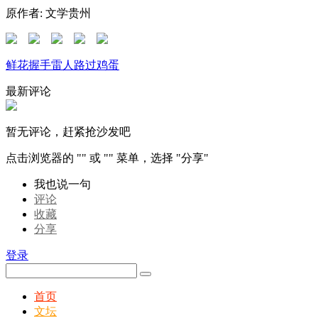
原作者: 文学贵州
鲜花
握手
雷人
路过
鸡蛋
最新评论
暂无评论，赶紧抢沙发吧
点击浏览器的 "
" 或 "
" 菜单，选择 "分享"
我也说一句
评论
收藏
分享
登录
首页
文坛